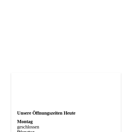
-> Weizen
-> Hafer
-> Mais
-> Raps
-> Grünland
Ihr könnt uns natürlich auch gerne bei Instagram unter
"hof.pape" folgen, damit ihr immer auf dem neusten Stand
seid! :-)
Unsere Öffnungszeiten Heute
Montag
geschlossen