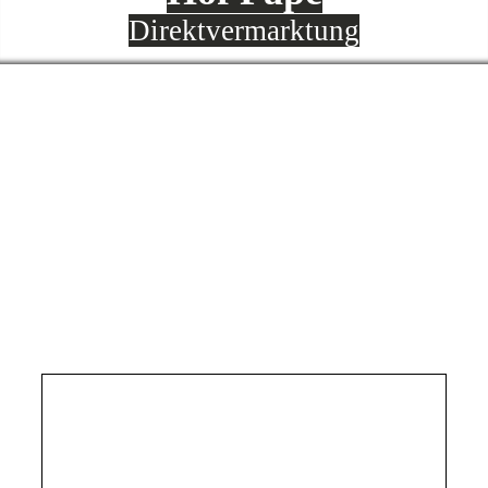
Direktvermarktung
Kontakt
Wenn ihr etwas bestellen möchtet, dann
schreibt uns einfach eine Mail:
-> info@hofpape.de
Wir freuen uns auf eure Bestellungen!