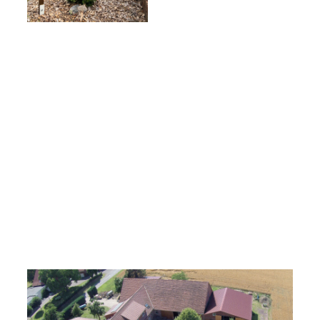
uns und unseren Hof finden,
Des Weiteren findet ihr
Informationen über unsere Tiere, die Vermarktung und
natürlich ganz wichtig, wo ihr uns finden könnt.
Viel Spaß beim stöbern und durchklicken!
Luftaufnahme aus 1985