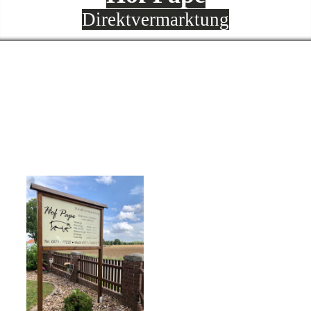
Direktvermarktung
Willkommen
auf unserer Homepage!
Auf unserer Homepage
findet ihr alles, was euch
interessiert und wichtig für
euch sein könnte.
Ihr werdet darüber informiert,
was wir produzieren und
natürlich auch vermarkten!
Natürlich könnt ihr hier auch
sämtliche Informationen über